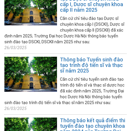
cấp I, Dược sĩ chuyên khoa
+ Chỉ
cấp II năm 2025
tiêu
Căn cứ chỉ tiêu đào tạo Dược sĩ
và
chuyên khoa cấp I (DSCKI), Dược sĩ
Điểm
chuyên khoa cấp II (DSCKII) đã xác
chuẩn
định năm 2025; Trường Đại học Dược Hà Nội thông báo tuyển
hàng
sinh đào tạo DSCKI, DSCKII năm 2025 như sau:
năm
26/03/2025
+ Ngành
Thông báo Tuyển sinh đào
tạo trình độ tiến sĩ và thạc
đào
sĩ năm 2025
tạo
đại
Căn cứ chỉ tiêu tuyển sinh đào tạo
học
trình độ tiến sĩ và thạc sĩ dược học
đã xác định năm 2025, Trường Đại
Chương
học Dược Hà Nội thông báo tuyển
trình
sinh đào tạo trình độ tiến sĩ và thạc sĩ năm 2025 như sau:
liên
26/03/2025
kết
Thông báo kết quả điểm thi
tuyển đào tạo chuyên khoa
Tuyển