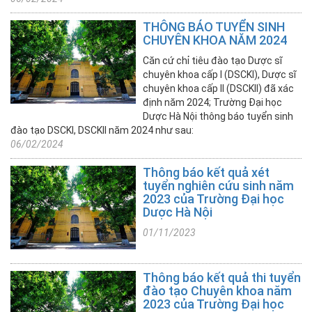
sinh
Sau
THÔNG BÁO TUYỂN SINH
Đại
CHUYÊN KHOA NĂM 2024
học
Căn cứ chỉ tiêu đào tạo Dược sĩ
chuyên khoa cấp I (DSCKI), Dược sĩ
+ Tin
chuyên khoa cấp II (DSCKII) đã xác
tuyển
định năm 2024; Trường Đại học
sinh
Dược Hà Nội thông báo tuyển sinh
thạc
đào tạo DSCKI, DSCKII năm 2024 như sau:
sĩ
06/02/2024
+ Tin
Thông báo kết quả xét
xét
tuyển nghiên cứu sinh năm
tuyển
2023 của Trường Đại học
tiến
Dược Hà Nội
sĩ
01/11/2023
+ Tin
tuyển
Thông báo kết quả thi tuyển
sinh
đào tạo Chuyên khoa năm
DSCK
2023 của Trường Đại học