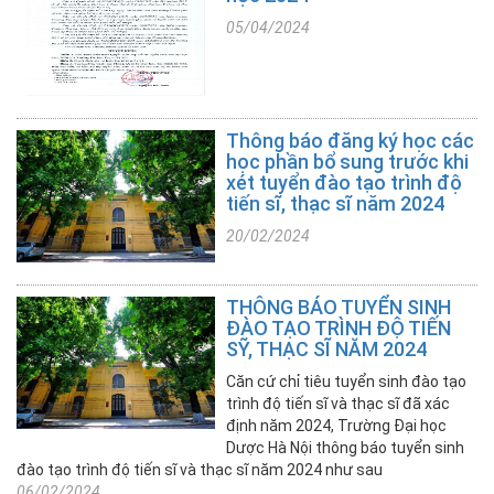
05/04/2024
+ Chỉ
tiêu
và
Điểm
chuẩn
Thông báo đăng ký học các
hàng
học phần bổ sung trước khi
năm
xét tuyển đào tạo trình độ
tiến sĩ, thạc sĩ năm 2024
+ Ngành
20/02/2024
đào
tạo
đại
THÔNG BÁO TUYỂN SINH
học
ĐÀO TẠO TRÌNH ĐỘ TIẾN
SỸ, THẠC SĨ NĂM 2024
Chương
Căn cứ chỉ tiêu tuyển sinh đào tạo
trình
trình độ tiến sĩ và thạc sĩ đã xác
liên
định năm 2024, Trường Đại học
kết
Dược Hà Nội thông báo tuyển sinh
đào tạo trình độ tiến sĩ và thạc sĩ năm 2024 như sau
Tuyển
06/02/2024