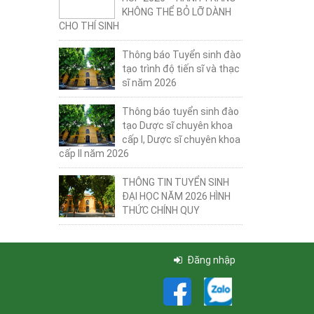
KHÔNG THỂ BỎ LỠ DÀNH
CHO THÍ SINH
Thông báo Tuyển sinh đào
tạo trình độ tiến sĩ và thạc
sĩ năm 2026
Thông báo tuyển sinh đào
tạo Dược sĩ chuyên khoa
cấp I, Dược sĩ chuyên khoa
cấp II năm 2026
THÔNG TIN TUYỂN SINH
ĐẠI HỌC NĂM 2026 HÌNH
THỨC CHÍNH QUY
Đăng nhập