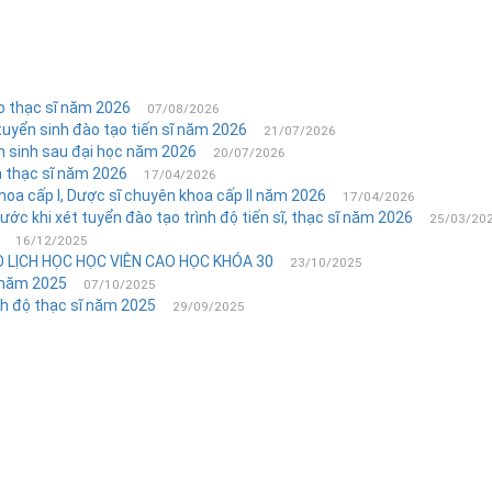
ạo thạc sĩ năm 2026
07/08/2026
tuyển sinh đào tạo tiến sĩ năm 2026
21/07/2026
n sinh sau đại học năm 2026
20/07/2026
à thạc sĩ năm 2026
17/04/2026
oa cấp I, Dược sĩ chuyên khoa cấp II năm 2026
17/04/2026
c khi xét tuyển đào tạo trình độ tiến sĩ, thạc sĩ năm 2026
25/03/20
16/12/2025
LỊCH HỌC HỌC VIÊN CAO HỌC KHÓA 30
23/10/2025
ĩ năm 2025
07/10/2025
nh độ thạc sĩ năm 2025
29/09/2025