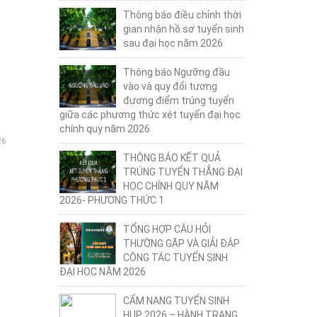
Thông báo điều chỉnh thời
gian nhận hồ sơ tuyển sinh
sau đại học năm 2026
Thông báo Ngưỡng đầu
vào và quy đổi tương
đương điểm trúng tuyển
giữa các phương thức xét tuyển đại học
chính quy năm 2026
26
THÔNG BÁO KẾT QUẢ
TRÚNG TUYỂN THẲNG ĐẠI
HỌC CHÍNH QUY NĂM
2026- PHƯƠNG THỨC 1
TỔNG HỢP CÂU HỎI
THƯỜNG GẶP VÀ GIẢI ĐÁP
CÔNG TÁC TUYỂN SINH
ĐẠI HỌC NĂM 2026
CẨM NANG TUYỂN SINH
HUP 2026 – HÀNH TRANG