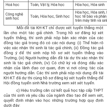
Hoá học
Toán, Vật lý, Hóa học
Hóa học, Hóa sinh
Hóa học, Hóa sinh, 
Công nghệ
Toán, Hóa học, Sinh học
học tế bào và phân 
sinh học
trên máy tính và sin
Mỗi đề tài KH-KT chỉ được xét tuyển thẳng một
lần cho một tác giả chính. Trong hồ sơ đăng ký xét
tuyển thẳng, thí sinh phải nộp bản xác nhận của các
đồng tác giả trong đó có các nội dung: (i) Thể hiện rõ
việc xác nhận thí sinh là tác giả chính; (ii) Đồng tác giả
đồng ý để thí sinh nộp hồ sơ xét tuyển thẳng vào
Trường; (iii) Người hướng dẫn đề tài dự thi xác nhận thí
sinh là tác giả chính; (iv) Có chữ ký và đóng dấu xác
nhận của lãnh đạo cơ quan, đơn vị nơi công tác của
người hướng dẫn. Các thí sinh phải nộp nội dung đề tài
KH-KT đã dự thi cùng hồ sơ đăng ký xét tuyển thẳng để
Hội đồng tuyển sinh Nhà trường xem xét xét tuyển.
c) Hiệu trưởng căn cứ kết quả học tập cấp THPT
của thí sinh và yêu cầu của ngành đào tạo để xem xét,
quyết định nhận vào học những trường hợp quy định
dưới đây: