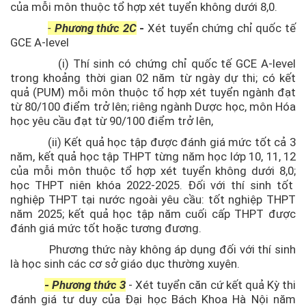
của mỗi môn thuộc tổ hợp xét tuyển không dưới 8,0.
-
Phương thức 2C
-
Xét tuyển chứng chỉ quốc tế
GCE A-level
(i) Thí sinh có chứng chỉ quốc tế
GCE
A-level
trong khoảng thời gian 02 năm từ ngày dự thi; có kết
quả (PUM) mỗi môn thuộc tổ hợp xét tuyển ngành đạt
từ 80/100 điểm trở lên; riêng ngành Dược học, môn Hóa
học yêu cầu đạt từ 90/100 điểm trở lên,
(ii) Kết quả học tập được đánh giá mức tốt cả 3
năm, kết quả học tập THPT từng năm học lớp 10, 11, 12
của mỗi môn thuộc tổ hợp xét tuyển không dưới 8,0;
học THPT niên khóa 2022-2025. Đối với thí sinh tốt
nghiệp THPT tại nước ngoài yêu cầu: tốt nghiệp THPT
năm 2025;
kết quả học tập năm cuối cấp THPT được
đánh giá mức tốt hoặc tương đương
.
Phương thức này k
hông áp dụng đối với thí sinh
là học sinh các cơ sở giáo dục thường xuyên.
-
Phương thức 3
- Xét tuyển
căn cứ kết quả Kỳ thi
đánh giá tư duy của Đại học Bách Khoa Hà Nội năm