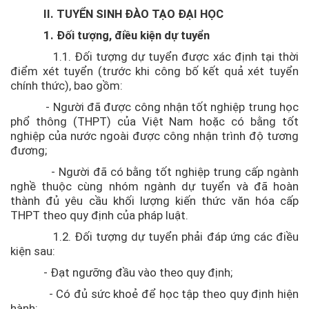
sinh
II.
TUYỂN SINH ĐÀO TẠO ĐẠI HỌC
Sau
Đại
1. Đối tượng, điều kiện dự tuyển
học
1.1. Đối tượng dự tuyển được xác định tại thời
điểm xét tuyển (trước khi công bố kết quả xét tuyển
+ Tin
chính thức), bao gồm:
tuyển
sinh
- Người đã được công nhận tốt nghiệp trung học
thạc
phổ thông (THPT) của Việt Nam hoặc có bằng tốt
nghiệp của nước ngoài được công nhận trình độ tương
sĩ
đương;
+ Tin
- Người đã có bằng tốt nghiệp trung cấp ngành
xét
nghề thuộc cùng nhóm ngành dự tuyển và đã hoàn
tuyển
thành đủ yêu cầu khối lượng kiến thức văn hóa cấp
tiến
THPT theo quy định của pháp luật.
sĩ
1.2. Đối tượng dự tuyển phải đáp ứng các điều
+ Tin
kiện sau:
tuyển
- Đạt ngưỡng đầu vào theo quy định;
sinh
- Có đủ sức khoẻ để học tập theo quy định hiện
DSCK
hành;