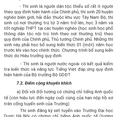
- Thí sinh là người dân tộc thiểu số rất ít người
theo quy định hiện hành của Chính phủ; thí sinh 20 huyện
nghèo biên giới, hải đảo thuộc khu vực Tây Nam Bộ; thí
sinh có nơi thường trú từ 3 năm trở lên, học 3 năm và
tốt nghiệp THPT tại các huyện nghèo (học sinh học phổ
thông dân tộc nội trú tính theo nơi thường trú) theo
quy định của Chính phủ, Thủ tướng Chính phủ. Những thí
sinh này phải học bổ sung kiến thức 01 (một) năm học
trước khi vào học chính thức. Chương trình bổ sung kiến
thức do Hiệu trưởng quy định.
- Thí sinh là người nước ngoài có kết quả kiểm
tra kiến thức và năng lực Tiếng Việt đáp ứng quy định
hiện hành của Bộ trưởng Bộ GDĐT.
7.2. Điểm cộng khuyến khích
a) Đối với đối tượng có chứng chỉ tiếng Anh quốc
tế (còn hiệu lực đến ngày cuối cùng của hạn nộp hồ sơ
trên cổng tuyển sinh của Trường)
Thí sinh đăng ký xét tuyển vào Trường Đại học
Dược Hà Nội có chứng chỉ tiếng Anh quốc tế (tương