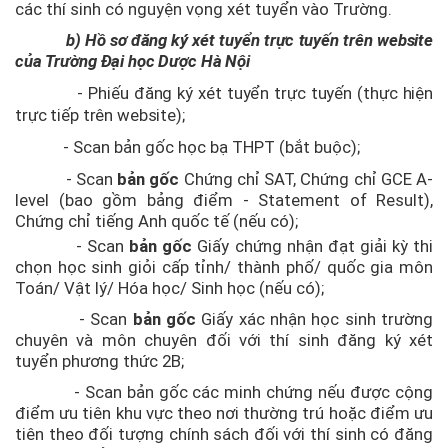
các thí sinh có nguyện vọng xét tuyển vào Trường.
b) Hồ sơ đăng ký xét tuyển trực tuyến
trên website
của Trường Đại học Dược Hà Nội
- Phiếu đăng ký xét tuyển trực tuyến (thực hiện
trực tiếp trên website);
-
Scan bản gốc học bạ THPT (bắt buộc);
-
Scan
bản gốc
Chứng chỉ SAT, Chứng chỉ GCE A-
level (bao gồm bảng điểm - Statement of Result),
Chứng chỉ tiếng Anh quốc tế
(nếu có)
;
- Scan
bản gốc
Giấy chứng nhận đạt giải kỳ thi
chọn học sinh giỏi cấp tỉnh/ thành phố/ quốc gia môn
Toán/ Vật lý/ Hóa học/ Sinh học (nếu có);
- Scan
bản gốc
Giấy xác nhận học sinh trường
chuyên và môn chuyên đối với thí sinh đăng ký xét
tuyển phương thức 2B;
- Scan bản gốc các minh chứng nếu được cộng
điểm ưu tiên khu vực theo nơi thường trú hoặc điểm ưu
tiên theo đối tượng chính sách đối với thí sinh có đăng