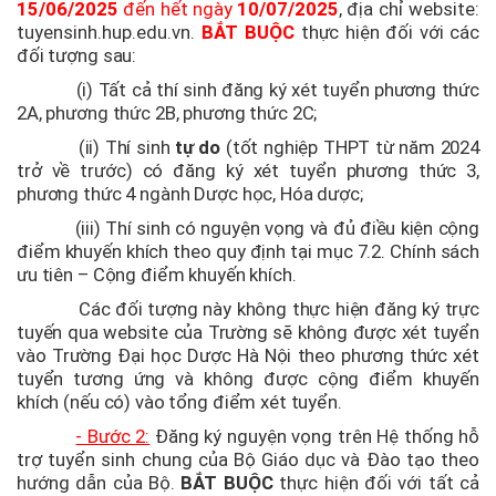
15/06/2025
đến hết ngày
10/07/2025
, địa chỉ website:
tuyensinh.hup.edu.vn.
BẮT BUỘC
thực hiện đối với các
đối tượng sau:
(i) Tất cả thí sinh đăng ký xét tuyển phương thức
2A, phương thức 2B, phương thức 2C;
(ii) Thí sinh
tự do
(tốt nghiệp THPT từ năm 2024
trở về trước) có đăng ký xét tuyển phương thức 3,
phương thức 4 ngành Dược học, Hóa dược;
(iii) Thí sinh có nguyện vọng và đủ điều kiện cộng
điểm khuyến khích theo quy định tại mục 7.2. Chính sách
ưu tiên – Cộng điểm khuyến khích.
Các đối tượng này không thực hiện đăng ký trực
tuyến qua website của Trường sẽ không được xét tuyển
vào Trường Đại học Dược Hà Nội theo phương thức xét
tuyển tương ứng và không được cộng điểm khuyến
khích (nếu có) vào tổng điểm xét tuyển.
- Bước 2:
Đăng ký nguyện vọng trên Hệ thống hỗ
trợ tuyển sinh chung của Bộ Giáo dục và Đào tạo theo
hướng dẫn của Bộ.
BẮT BUỘC
thực hiện đối với tất cả