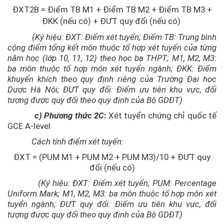
ĐXT2B = Điểm TB M1 + Điểm TB M2 + Điểm TB M3
+
ĐKK (nếu có) + ĐƯT quy đổi (nếu có)
(Ký hiệu: ĐXT: Điểm xét tuyển; Điểm TB: Trung bình
cộng điểm tổng kết môn thuộc tổ hợp xét tuyển của từng
năm học (lớp 10, 11, 12) theo học bạ THPT; M1, M2, M3:
ba môn thuộc tổ hợp môn xét tuyển ngành; ĐKK: Điểm
khuyến khích theo quy định riêng của Trường Đại học
Dược Hà Nội; ĐƯT quy đổi: Điểm ưu tiên khu vực, đối
tượng được quy đổi theo quy định của Bộ GDĐT)
c) Phương thức 2C
:
Xét tuyển chứng chỉ quốc tế
GCE A-level
Cách tính điểm xét tuyển:
ĐXT = (PUM M1 + PUM M2 + PUM M3)/10 + ĐƯT quy
đổi (nếu có)
(Ký hiệu: ĐXT: Điểm xét tuyển; PUM: Percentage
Uniform Mark; M1, M2, M3: ba môn thuộc tổ hợp môn xét
tuyển ngành; ĐƯT quy đổi: Điểm ưu tiên khu vực, đối
tượng được quy đổi theo quy định của Bộ GDĐT)