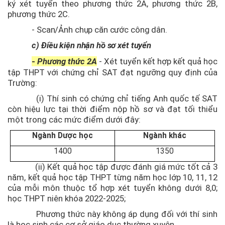
ký xét tuyển theo phương thức 2A, phương thức 2B,
phương thức 2C.
-
Scan/Ảnh chụp căn cước công dân.
c)
Điều kiện nhận hồ sơ xét tuyển
-
Phương thức 2A
-
Xét tuyển kết hợp kết quả học
tập THPT với chứng chỉ SAT đạt ngưỡng quy định của
Trường:
(i) Thí sinh có chứng chỉ tiếng Anh quốc tế SAT
còn hiệu lực tại thời điểm nộp hồ sơ
và đạt tối thiểu
một trong các mức điểm dưới đây
:
Ngành Dược học
Ngành khác
1400
1350
(ii) Kết quả học tập được đánh giá mức tốt cả 3
năm, kết quả học tập THPT từng năm học lớp 10, 11, 12
của mỗi môn thuộc tổ hợp xét tuyển không dưới 8,0;
học THPT niên khóa 2022-2025;
Phương thức này k
hông áp dụng đối với thí sinh
là học sinh các cơ sở giáo dục thường xuyên.