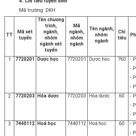
4. Chỉ tiêu tuyển sinh
Mã trường: DKH
Tên chương
trình,
Mã
Tên ngành,
Mã xét
ngành,
ngành,
Chỉ
TT
nhóm
Ph
tuyển
nhóm
nhóm
tiêu
ngành
ngành xét
ngành
tuyển
7720201
Dược học
7720201
Dược học
760
1
- 
- 
- 
- 
7720203
Hóa dược
7720203
Hóa dược
60
2
- 
- 
- 
7440112
Hoá học
7440112
Hoá học
60
3
- 
- 