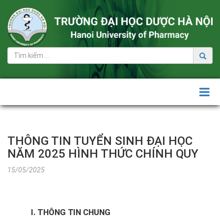
Tuyển
sinh
Đại
học
+ Đề
án
tuyển
sinh
đại
THÔNG TIN TUYỂN SINH ĐẠI HỌC
học
NĂM 2025 HÌNH THỨC CHÍNH QUY
+ Thông
15/05/2025
tin
tuyển
sinh
Đại
I. THÔNG TIN CHUNG
học