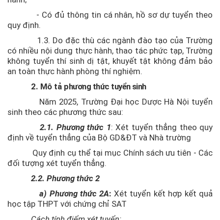
I
- Có đủ thông tin cá nhân, hồ sơ dự tuyển theo
+ Tin
quy định.
tuyển
1.3. Do đặc thù các ngành đào tạo của Trường
sinh
có nhiều nội dung thực hành, thao tác phức tạp, Trường
DSCK
không tuyển thí sinh dị tật, khuyết tật không đảm bảo
II
an toàn thực hành phòng thí nghiệm.
Đào
2. Mô tả p
hương thức tuyển sinh
tạo
Năm 2025, Trường Đại học Dược Hà Nội tuyển
liên
sinh theo các phương thức sau:
tục
2.1. Phương thức 1
: Xét tuyển thẳng theo quy
Tin
định về tuyển thẳng của Bộ GD&ĐT và Nhà trường
tức
Quy định cụ thể tại mục Chính sách ưu tiên - Các
Giới
đối tượng xét tuyển thẳng.
thiệu
2.2. Phương thức 2
a) Phương thức 2A
:
Xét tuyển kết hợp kết quả
học tập THPT với chứng chỉ SAT
Cách tính điểm xét tuyển: