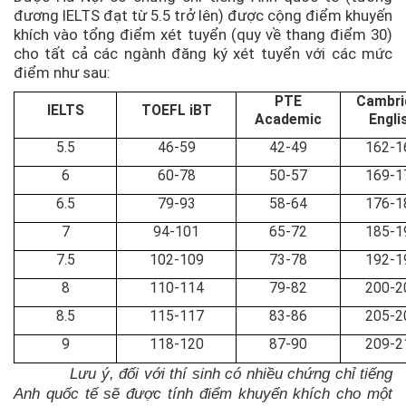
đương IELTS đạt từ 5.5 trở lên) được cộng điểm khuyến
khích vào tổng điểm xét tuyển (quy về thang điểm 30)
cho tất cả các ngành đăng ký xét tuyển với các mức
điểm như sau:
PTE
Cambri
IELTS
TOEFL iBT
Academic
Engli
5.5
46-59
42-49
162-1
6
60-78
50-57
169-1
6.5
79-93
58-64
176-1
7
94-101
65-72
185-1
7.5
102-109
73-78
192-1
8
110-114
79-82
200-2
8.5
115-117
83-86
205-2
9
118-120
87-90
209-2
Lưu ý, đối với thí sinh có nhiều chứng chỉ tiếng
Anh quốc tế sẽ được tính điểm khuyến khích cho một