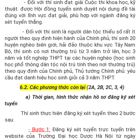
- Đối với thí sinh đạt giải Cuộc thi khoa học, kỹ
thuật: được Hội đồng tuyển sinh duyệt nội dung đề tài
đúng với lĩnh vực đạt giải, phù hợp với ngành đăng ký
xét tuyển thẳng.
- Đối với thí sinh là người dân tộc thiểu số rất ít
người theo quy định hiện hành của Chính phủ; thí sinh 20
huyện nghèo biên giới, hải đảo thuộc khu vực Tây Nam
Bộ; thí sinh có nơi thường trú từ 3 năm trở lên, học 3
năm và tốt nghiệp THPT tại các huyện nghèo (học sinh
học phổ thông dân tộc nội trú tính theo nơi thường trú)
theo quy định của Chính phủ, Thủ tướng Chính phủ: yêu
cầu đạt danh hiệu học sinh giỏi cả 3 năm THPT.
6.2. Các phương thức còn lại
(2A, 2B, 2C, 3, 4)
a) Thời gian, hình thức nhận hồ sơ đăng ký xét
tuyển
Thí sinh thực hiện đăng ký xét tuyển theo 2 bước
sau:
- Bước 1:
Đăng ký xét tuyển trực tuyến trên
website của Trường Đại học Dược Hà Nội từ ngày