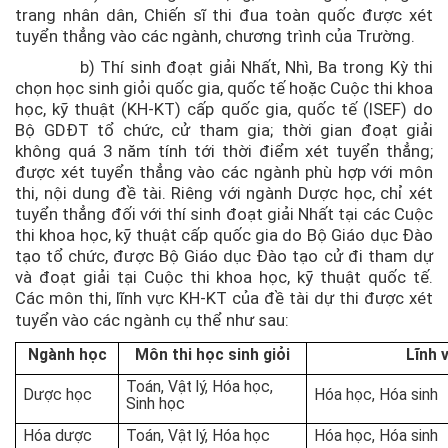
trang nhân dân, Chiến sĩ thi đua toàn quốc được xét
tuyển thẳng vào các ngành, chương trình của Trường.
b) Thí sinh đoạt giải Nhất, Nhì, Ba trong Kỳ thi
chọn học sinh giỏi quốc gia, quốc tế hoặc Cuộc thi khoa
học, kỹ thuật (KH-KT) cấp quốc gia, quốc tế (ISEF) do
Bộ GDĐT tổ chức, cử tham gia; thời gian đoạt giải
không quá 3 năm tính tới thời điểm xét tuyển thẳng;
được xét tuyển thẳng vào các ngành phù hợp với môn
thi, nội dung đề tài. Riêng với ngành Dược học, chỉ xét
tuyển thẳng đối với thí sinh đoạt giải Nhất tại các Cuộc
thi khoa học, kỹ thuật cấp quốc gia do Bộ Giáo dục Đào
tạo tổ chức, được Bộ Giáo dục Đào tạo cử đi tham dự
và đoạt giải tại Cuộc thi khoa học, kỹ thuật quốc tế.
Các môn thi, lĩnh vực KH-KT của đề tài dự thi được xét
tuyển vào các ngành cụ thể như sau:
Ngành học
Môn thi học sinh giỏi
Lĩnh 
Toán, Vật lý, Hóa học,
Dược học
Hóa học, Hóa sinh
Sinh học
Hóa dược
Toán, Vật lý, Hóa học
Hóa học, Hóa sinh