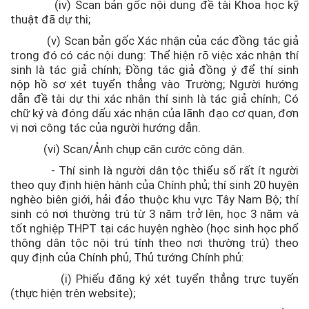
(iv) Scan bản gốc nội dung đề tài Khoa học kỹ
thuật đã dự thi;
(v) Scan bản gốc Xác nhận của các đồng tác giả
trong đó có các nội dung: Thể hiện rõ việc xác nhận thí
sinh là tác giả chính; Đồng tác giả đồng ý để thí sinh
nộp hồ sơ xét tuyển thẳng vào Trường; Người hướng
dẫn đề tài dự thi xác nhận thí sinh là tác giả chính; Có
chữ ký và đóng dấu xác nhận của lãnh đạo cơ quan, đơn
vị nơi công tác của người hướng dẫn.
(vi) Scan/Ảnh chụp căn cước công dân.
- Thí sinh là người dân tộc thiểu số rất ít người
theo quy định hiện hành của Chính phủ; thí sinh 20 huyện
nghèo biên giới, hải đảo thuộc khu vực Tây Nam Bộ; thí
sinh có nơi thường trú từ 3 năm trở lên, học 3 năm và
tốt nghiệp THPT tại các huyện nghèo (học sinh học phổ
thông dân tộc nội trú tính theo nơi thường trú) theo
quy định của Chính phủ, Thủ tướng Chính phủ:
(i) Phiếu đăng ký xét tuyển thẳng trực tuyến
(thực hiện trên website)
;