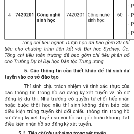
- 
7420201
Công nghệ
7420201
Công nghệ
60
4
- 
sinh học
sinh học
- 
- 
Tổng chỉ tiêu ngành Dược học đã bao gồm 30 chỉ
tiêu cho chương trình liên kết với Đại học Sydney, Úc.
Tổng chỉ tiêu toàn trường đã bao gồm chỉ tiêu phân bổ
cho Trường Dự bị Đại học Dân tộc Trung ương.
5. Các thông tin cần thiết khác để thí sinh dự
tuyển vào cơ sở đào tạo
Thí sinh chịu trách nhiệm về tính xác thực của
các thông tin trong hồ sơ
đăng ký xét tuyển
và hồ sơ
đăng ký dự thi. Nhà trường có quyền từ chối tiếp nhận
hoặc buộc thôi học nếu thí sinh không đảm bảo các
điều kiện trúng tuyển khi đối chiếu thông tin trong hồ
sơ
đăng ký xét tuyển
so với hồ sơ gốc hoặc không đạt
điều kiện nhận hồ sơ
đăng ký xét tuyển
.
5.1. Tiêu chí phụ sử dụng trong xét tuyển