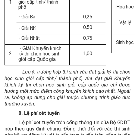
1
giỏi cấp tỉnh/ thành
Hóa học
phố
- Giải Ba
0,25
Vật lý
0,50
- Giải Nhì
- Giải Nhất
0,75
Sinh học
- Giải Khuyến khích
2
1,00
kỳ thi chọn học sinh
giỏi cấp Quốc gia
Lưu ý: trường hợp thí sinh vừa đạt giải kỳ thi chọn
học sinh giỏi cấp tỉnh/ thành phố, vừa đạt giải Khuyến
khích kỳ thi chọn học sinh giỏi cấp quốc gia
chỉ được
hưởng một mức điểm cộng khuyến khích cao nhất. Ngoài
ra, không áp dụng cho giải thuộc chương trình giáo dục
thường xuyên.
8. Lệ phí xét tuyển
Lệ phí xét tuyển trên cổng thông tin của Bộ GDĐT
nộp theo quy định chung. Đồng thời đối với các thí sinh
nộp hồ sơ đăng ký xét tuyển trực tuyến trên cổng tuyển