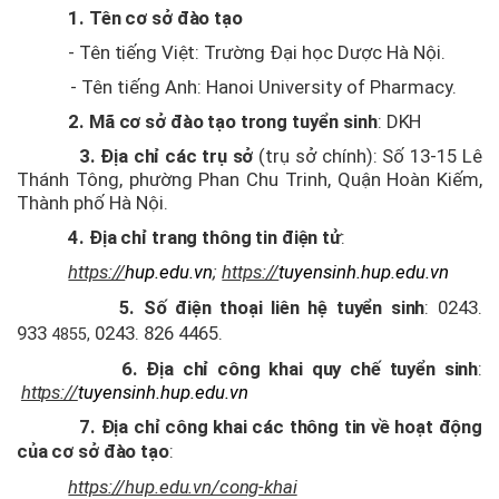
1. Tên cơ sở đào tạo
+ Chỉ
- Tên tiếng Việt:
Trường Đại học Dược Hà Nội.
tiêu
và
- Tên tiếng Anh: Hanoi University of Pharmacy.
Điểm
2. Mã cơ sở đào tạo trong
tuyển sinh
:
DKH
chuẩn
3. Địa chỉ các trụ sở
(trụ sở chính): Số 13-15 Lê
hàng
Thánh Tông, phường Phan Chu Trinh, Quận Hoàn Kiếm,
năm
Thành phố Hà Nội.
+ Ngành
4. Địa chỉ trang thông tin điện tử
:
đào
https://
hup.edu.vn
;
https://
tuyensinh.hup.edu.vn
tạo
đại
5. Số điện thoại liên hệ tuyển sinh
:
0243.
học
933
0243. 826 4465
.
4855,
Chương
6. Địa chỉ công khai quy chế tuyển sinh
:
trình
https://
tuyensinh.hup.edu.vn
liên
7. Địa chỉ công khai các thông tin về hoạt động
kết
của cơ sở đào tạo
:
Tuyển
https://hup.edu.vn/cong-khai