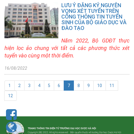
I
LƯU Ý ĐĂNG KÝ NGUYỆN
VỌNG XÉT TUYỂN TRÊN
+ Tin
CỔNG THÔNG TIN TUYỂN
tuyển
SINH CỦA BỘ GIÁO DỤC VÀ
sinh
ĐÀO TẠO
DSCK
II
Năm 2022, Bộ GDĐT thực
hiện lọc ảo chung với tất cả các phương thức xét
Đào
tuyển vào cùng một thời điểm.
tạo
liên
16/08/2022
tục
Tin
1
2
3
4
5
6
7
8
9
10
11
tức
12
Giới
thiệu