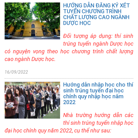
HƯỚNG DẪN ĐĂNG KÝ XÉT
+ Chỉ
TUYỂN CHƯƠNG TRÌNH
tiêu
CHẤT LƯỢNG CAO NGÀNH
DƯỢC HỌC
và
Điểm
​Đối tượng áp dụng: thí sinh
chuẩn
trúng tuyển ngành Dược học
hàng
năm
có nguyện vọng theo học chương trình chất lượng
cao ngành Dược học.
+ Ngành
đào
16/09/2022
tạo
đại
Hướng dẫn nhập học cho thí
học
sinh trúng tuyển đại học
chính quy nhập học năm
Chương
2022
trình
liên
Nhà trường hướng dẫn các
kết
thí sinh trúng tuyển nhập học
đại học chính quy năm 2022, cụ thể như sau:
Tuyển