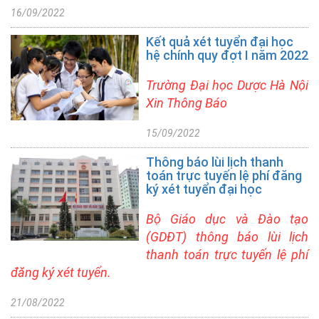
sinh
16/09/2022
Sau
Đại
Kết quả xét tuyển đại học
học
hệ chính quy đợt I năm 2022
+ Tin
Trường Đại học Dược Hà Nội
tuyển
Xin Thông Báo
sinh
thạc
15/09/2022
sĩ
Thông báo lùi lịch thanh
+ Tin
toán trực tuyến lệ phí đăng
xét
ký xét tuyển đại học
tuyển
tiến
Bộ Giáo dục và Đào tạo
sĩ
(GDĐT) thông báo lùi lịch
thanh toán trực tuyến lệ phí
+ Tin
đăng ký xét tuyển.
tuyển
sinh
21/08/2022
DSCK