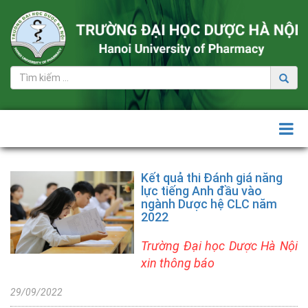
Tuyển
sinh
Đại
học
+ Đề
án
tuyển
sinh
Kết quả thi Đánh giá năng
đại
lực tiếng Anh đầu vào
học
ngành Dược hệ CLC năm
2022
+ Thông
tin
Trường Đại học Dược Hà Nội
tuyển
xin thông báo
sinh
Đại
29/09/2022
học