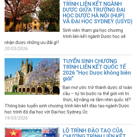
TRÌNH LIÊN KẾT NGÀNH
DƯỢC GIỮA TRƯỜNG ĐẠI
+ Chỉ
HỌC DƯỢC HÀ NỘI (HUP)
tiêu
VÀ ĐẠI HỌC SYDNEY (USYD)
và
Điểm
Sinh viên tham gia học chương
chuẩn
trình liên kết ngành Dược học sẽ
nhận được những ưu đãi gì?
hàng
20/03/2026
năm
TUYỂN SINH CHƯƠNG
+ Ngành
TRÌNH LIÊN KẾT QUỐC TẾ
đào
2026 “Học Dược không biên
tạo
giới”
đại
Bạn mơ ước trở thành dược sĩ toàn
học
cầu – tự tin bước ra thế giới với tri
Chương
thức, kỹ năng và tầm nhìn quốc tế?
Thông báo tuyển sinh chương trình liên kết đào tạo ngành Dược
trình
học trình độ đại học với Đại học Sydney, Úc
liên
19/03/2026
kết
LỘ TRÌNH ĐÀO TẠO CỦA
Tuyển
CHƯƠNG TRÌNH LIÊN KẾT