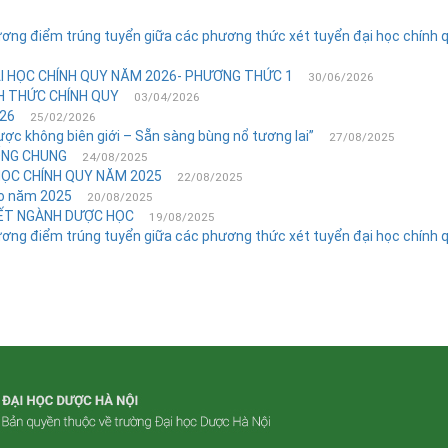
ơng điểm trúng tuyển giữa các phương thức xét tuyển đại học chính
 HỌC CHÍNH QUY NĂM 2026- PHƯƠNG THỨC 1
30/06/2026
H THỨC CHÍNH QUY
03/04/2026
026
25/02/2026
ược không biên giới – Sẵn sàng bùng nổ tương lai”
27/08/2025
ỐNG CHUNG
24/08/2025
ỌC CHÍNH QUY NĂM 2025
22/08/2025
ảo năm 2025
20/08/2025
KẾT NGÀNH DƯỢC HỌC
19/08/2025
ơng điểm trúng tuyển giữa các phương thức xét tuyển đại học chính