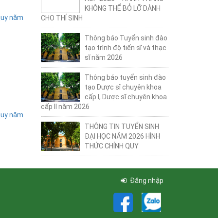
KHÔNG THỂ BỎ LỠ DÀNH
 quy năm
CHO THÍ SINH
Thông báo Tuyển sinh đào
tạo trình độ tiến sĩ và thạc
sĩ năm 2026
Thông báo tuyển sinh đào
tạo Dược sĩ chuyên khoa
cấp I, Dược sĩ chuyên khoa
cấp II năm 2026
 quy năm
THÔNG TIN TUYỂN SINH
ĐẠI HỌC NĂM 2026 HÌNH
THỨC CHÍNH QUY
Đăng nhập