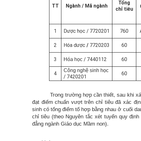
Tổng
TT
Ngành / Mã ngành
chỉ tiêu
1
Dược học / 7720201
760
2
Hóa dược
/
7720203
60
3
Hóa học
/
7440112
60
Công nghệ sinh học
4
60
/
7420201
Trong trường hợp cần thiết, sau khi xác đị
đạt điểm chuẩn vượt trên chỉ tiêu đã xác địn
sinh có tổng điểm tổ hợp bằng nhau ở cuối da
chỉ tiêu (theo Nguyên tắc xét tuyển quy định
đẳng ngành Giáo dục Mầm non).