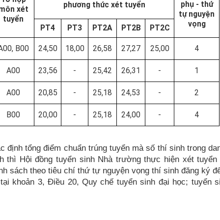
phụ - thứ
phương thức xét tuyển
môn xét
tự nguyện
tuyển
vọng
PT4
PT3
PT2A
PT2B
PT2C
A00, B00
24,50
18,00
26,58
27,27
25,00
4
A00
23,56
-
25,42
26,31
-
1
A00
20,85
-
25,18
24,53
-
2
B00
20,00
-
25,18
24,00
-
4
nh tổng điểm chuẩn trúng tuyển mà số thí sinh trong da
h thì Hội đồng tuyển sinh Nhà trường thực hiện xét tuyển 
nh sách theo tiêu chí
thứ tự nguyện vọng thí sinh đăng ký
đ
 tại khoản 3, Điều 20, Quy chế tuyển sinh đại học; tuyển s