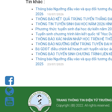
Tin khác :
Thông báo Ngưỡng đầu vào và quy đổi tương đư
2026
10/07/2026
THÔNG BÁO KẾT QUẢ TRÚNG TUYỂN THẲNG ĐẠI
THÔNG TIN TUYỂN SINH ĐẠI HỌC NĂM 2026 HÌN
Phương thức tuyển sinh đại học dự kiến năm 2
Tuyển sinh chương trình liên kết quốc tế “Học D
THÔNG BÁO XÁC NHẬN NHẬP HỌC TRÊN HỆ TH
THÔNG BÁO NGƯỠNG ĐIỂM TRÚNG TUYỂN ĐẠI H
Bộ GDĐT điều chỉnh kế hoạch xét tuyển và lọc 
THÔNG BÁO TUYỂN SINH CHƯƠNG TRÌNH LIÊN 
Thông báo Ngưỡng đầu vào và quy đổi tương đư
2025
23/07/2025