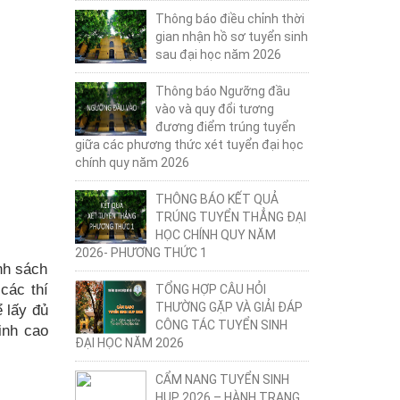
Thông báo điều chỉnh thời
gian nhận hồ sơ tuyển sinh
sau đại học năm 2026
Thông báo Ngưỡng đầu
vào và quy đổi tương
đương điểm trúng tuyển
giữa các phương thức xét tuyển đại học
chính quy năm 2026
THÔNG BÁO KẾT QUẢ
TRÚNG TUYỂN THẲNG ĐẠI
HỌC CHÍNH QUY NĂM
2026- PHƯƠNG THỨC 1
nh sách
các thí
TỔNG HỢP CÂU HỎI
THƯỜNG GẶP VÀ GIẢI ĐÁP
ể lấy đủ
CÔNG TÁC TUYỂN SINH
inh cao
ĐẠI HỌC NĂM 2026
CẨM NANG TUYỂN SINH
HUP 2026 – HÀNH TRANG