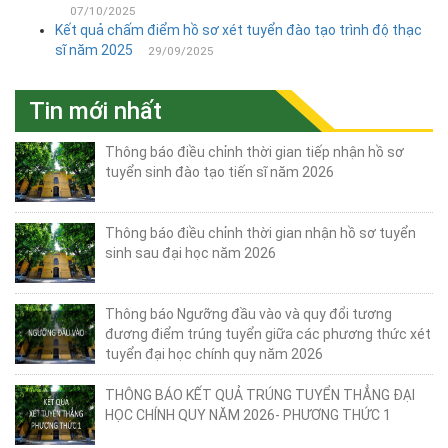
sinh
07/10/2025
Sau
Kết quả chấm điểm hồ sơ xét tuyển đào tạo trình độ thạc
Đại
sĩ năm 2025
29/09/2025
học
Tin mới nhất
+ Tin
tuyển
sinh
Thông báo điều chỉnh thời gian tiếp nhận hồ sơ
tuyển sinh đào tạo tiến sĩ năm 2026
thạc
sĩ
Thông báo điều chỉnh thời gian nhận hồ sơ tuyển
+ Tin
sinh sau đại học năm 2026
xét
tuyển
tiến
Thông báo Ngưỡng đầu vào và quy đổi tương
sĩ
đương điểm trúng tuyển giữa các phương thức xét
tuyển đại học chính quy năm 2026
+ Tin
tuyển
THÔNG BÁO KẾT QUẢ TRÚNG TUYỂN THẲNG ĐẠI
sinh
HỌC CHÍNH QUY NĂM 2026- PHƯƠNG THỨC 1
DSCK