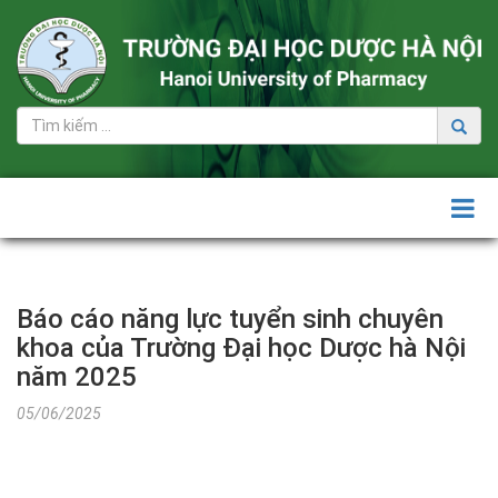
Tuyển
sinh
Đại
học
+ Đề
án
tuyển
sinh
đại
Báo cáo năng lực tuyển sinh chuyên
học
khoa của Trường Đại học Dược hà Nội
+ Thông
năm 2025
tin
05/06/2025
tuyển
sinh
Đại
học