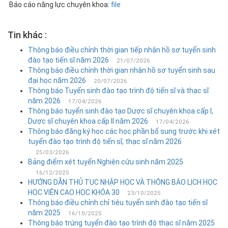
Báo cáo năng lực chuyên khoa:
file
+ Chỉ
tiêu
Tin khác :
và
Điểm
Thông báo điều chỉnh thời gian tiếp nhận hồ sơ tuyển sinh
chuẩn
đào tạo tiến sĩ năm 2026
21/07/2026
Thông báo điều chỉnh thời gian nhận hồ sơ tuyển sinh sau
hàng
đại học năm 2026
20/07/2026
năm
Thông báo Tuyển sinh đào tạo trình độ tiến sĩ và thạc sĩ
năm 2026
+ Ngành
17/04/2026
Thông báo tuyển sinh đào tạo Dược sĩ chuyên khoa cấp I,
đào
Dược sĩ chuyên khoa cấp II năm 2026
17/04/2026
tạo
Thông báo đăng ký học các học phần bổ sung trước khi xét
đại
tuyển đào tạo trình độ tiến sĩ, thạc sĩ năm 2026
học
25/03/2026
Bảng điểm xét tuyển Nghiên cứu sinh năm 2025
Chương
16/12/2025
trình
HƯỚNG DẪN THỦ TỤC NHẬP HỌC VÀ THÔNG BÁO LỊCH HỌC
liên
HỌC VIÊN CAO HỌC KHÓA 30
23/10/2025
kết
Thông báo điều chỉnh chỉ tiêu tuyển sinh đào tạo tiến sĩ
năm 2025
16/10/2025
Tuyển
Thông báo trúng tuyển đào tạo trình độ thạc sĩ năm 2025