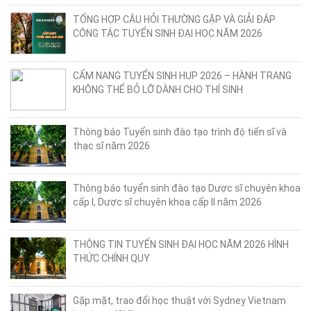
I
TỔNG HỢP CÂU HỎI THƯỜNG GẶP VÀ GIẢI ĐÁP
+ Tin
CÔNG TÁC TUYỂN SINH ĐẠI HỌC NĂM 2026
tuyển
sinh
DSCK
CẨM NANG TUYỂN SINH HUP 2026 – HÀNH TRANG
II
KHÔNG THỂ BỎ LỠ DÀNH CHO THÍ SINH
Đào
tạo
Thông báo Tuyển sinh đào tạo trình độ tiến sĩ và
liên
thạc sĩ năm 2026
tục
Tin
Thông báo tuyển sinh đào tạo Dược sĩ chuyên khoa
tức
cấp I, Dược sĩ chuyên khoa cấp II năm 2026
Giới
thiệu
THÔNG TIN TUYỂN SINH ĐẠI HỌC NĂM 2026 HÌNH
THỨC CHÍNH QUY
Gặp mặt, trao đổi học thuật với Sydney Vietnam