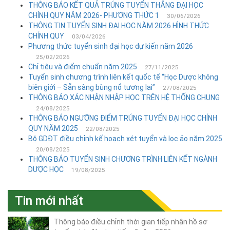
sinh
THÔNG BÁO KẾT QUẢ TRÚNG TUYỂN THẲNG ĐẠI HỌC
Sau
CHÍNH QUY NĂM 2026- PHƯƠNG THỨC 1
30/06/2026
Đại
THÔNG TIN TUYỂN SINH ĐẠI HỌC NĂM 2026 HÌNH THỨC
học
CHÍNH QUY
03/04/2026
Phương thức tuyển sinh đại học dự kiến năm 2026
+ Tin
25/02/2026
tuyển
Chỉ tiêu và điểm chuẩn năm 2025
27/11/2025
Tuyển sinh chương trình liên kết quốc tế “Học Dược không
sinh
biên giới – Sẵn sàng bùng nổ tương lai”
27/08/2025
thạc
THÔNG BÁO XÁC NHẬN NHẬP HỌC TRÊN HỆ THỐNG CHUNG
sĩ
24/08/2025
THÔNG BÁO NGƯỠNG ĐIỂM TRÚNG TUYỂN ĐẠI HỌC CHÍNH
+ Tin
QUY NĂM 2025
22/08/2025
xét
Bộ GDĐT điều chỉnh kế hoạch xét tuyển và lọc ảo năm 2025
tuyển
20/08/2025
tiến
THÔNG BÁO TUYỂN SINH CHƯƠNG TRÌNH LIÊN KẾT NGÀNH
sĩ
DƯỢC HỌC
19/08/2025
+ Tin
tuyển
Tin mới nhất
sinh
DSCK
Thông báo điều chỉnh thời gian tiếp nhận hồ sơ