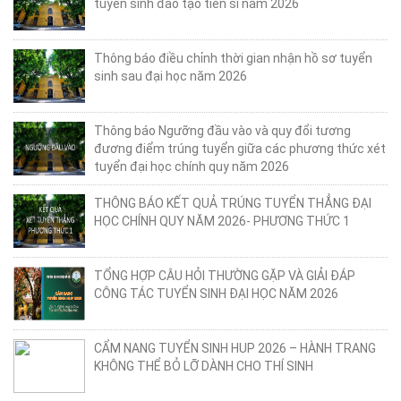
I
tuyển sinh đào tạo tiến sĩ năm 2026
+ Tin
tuyển
Thông báo điều chỉnh thời gian nhận hồ sơ tuyển
sinh
sinh sau đại học năm 2026
DSCK
II
Thông báo Ngưỡng đầu vào và quy đổi tương
Đào
đương điểm trúng tuyển giữa các phương thức xét
tạo
tuyển đại học chính quy năm 2026
liên
THÔNG BÁO KẾT QUẢ TRÚNG TUYỂN THẲNG ĐẠI
tục
HỌC CHÍNH QUY NĂM 2026- PHƯƠNG THỨC 1
Tin
tức
TỔNG HỢP CÂU HỎI THƯỜNG GẶP VÀ GIẢI ĐÁP
Giới
CÔNG TÁC TUYỂN SINH ĐẠI HỌC NĂM 2026
thiệu
CẨM NANG TUYỂN SINH HUP 2026 – HÀNH TRANG
KHÔNG THỂ BỎ LỠ DÀNH CHO THÍ SINH