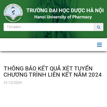
Tuyển
sinh
Đại
học
+ Đề
án
tuyển
sinh
đại
THÔNG BÁO KẾT QUẢ XÉT TUYỂN
học
CHƯƠNG TRÌNH LIÊN KẾT NĂM 2024
+ Thông
31/12/2024
tin
tuyển
sinh
Đại
học