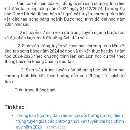
Căn cứ kết luận của Hội đồng tuyển sinh chương trình liên
+ Chỉ
kết đào tạo song bằng năm 2024 ngày 31/12/2024, Trường Đại
học Dược Hà Nội thông báo kết quả xét tuyển chương trình liên
tiêu
kết đào tạo song bằng ngành Dược học trình độ đại học năm
và
2024 như sau:
Điểm
1. Xét tuyển 07 sinh viên đã trúng tuyển ngành Dược học
chuẩn
và đạt điều kiện trình độ tiếng Anh đầu vào
.
hàng
2. Sinh viên trúng tuyển và theo học chương trình liên kết
năm
đào tạo song bằng năm 2024 sẽ học và thi kết thúc học kỳ 1 năm
học 2024-2025 theo chương trình liên kết. Lịch học cụ thể theo
+ Ngành
thông báo của Phòng Quản lý đào tạo.
đào
3. Sinh viên
trúng tuyển nộp bổ sung học phí theo học
tạo
chương trình liên kết theo hướng dẫn của Phòng Tài chính kế
đại
toán.
học
Trân trọng thông báo!
Chương
trình
Tin khác :
liên
kết
Thông báo Ngưỡng đầu vào và quy đổi tương đương điểm
trúng tuyển giữa các phương thức xét tuyển đại học chính
Tuyển
quy năm 2026
10/07/2026