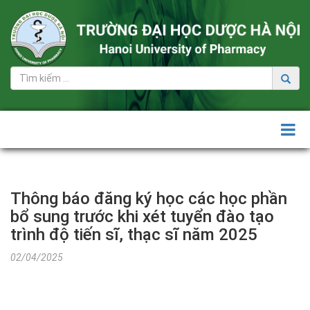
Tuyển
sinh
Đại
học
+ Đề
án
tuyển
sinh
đại
Thông báo đăng ký học các học phần
học
bổ sung trước khi xét tuyển đào tạo
+ Thông
trình độ tiến sĩ, thạc sĩ năm 2025
tin
02/04/2025
tuyển
sinh
Đại
học