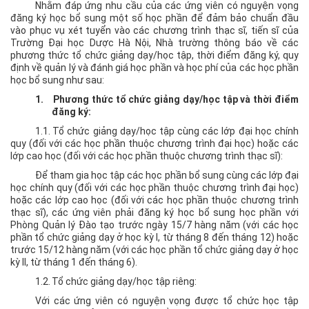
Nhằm đáp ứng nhu cầu của các ứng viên có nguyện vọng
đăng ký học bổ sung một số học phần để đảm bảo chuẩn đầu
+ Chỉ
vào phục vụ xét tuyển vào các chương trình thạc sĩ, tiến sĩ của
tiêu
Trường Đại học Dược Hà Nội, Nhà trường thông báo về các
và
phương thức tổ chức giảng dạy/học tập, thời điểm đăng ký, quy
Điểm
định về quản lý và đánh giá học phần và học phí của các học phần
học bổ sung như sau:
chuẩn
hàng
1.
Phương thức tổ chức giảng dạy/học tập và thời điểm
năm
đăng ký:
1.1.
Tổ chức giảng dạy/học tập cùng các lớp đại học chính
+ Ngành
quy (đối với các học phần thuộc chương trình đại học) hoặc các
đào
lớp cao học (đối với các học phần thuộc chương trình thạc sĩ):
tạo
Để tham gia học tập các học phần bổ sung cùng các lớp đại
đại
học chính quy (đối với các học phần thuộc chương trình đại học)
học
hoặc các lớp cao học (đối với các học phần thuộc chương trình
thạc sĩ), các ứng viên phải đăng ký học bổ sung học phần với
Chương
Phòng Quản lý Đào tạo trước ngày 15/7 hàng năm (với các học
phần tổ chức giảng dạy ở học kỳ I, từ tháng 8 đến tháng 12) hoặc
trình
trước 15/12 hàng năm (với các học phần tổ chức giảng dạy ở học
liên
kỳ II, từ tháng 1 đến tháng 6).
kết
1.2.
Tổ chức giảng dạy/học tập riêng:
Tuyển
Với các ứng viên có nguyện vọng được tổ chức học tập