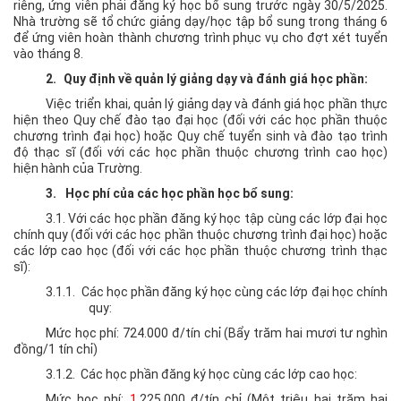
sinh
riêng, ứng viên phải đăng ký học bổ sung trước ngày 30
/5/2025
.
Nhà trường sẽ tổ chức giảng dạy/học tập bổ sung trong tháng
6
Sau
để ứng viên hoàn thành chương trình phục vụ cho đợt xét tuyển
Đại
vào tháng 8.
học
2.
Quy định về quản lý giảng dạy và đánh giá học phần:
+ Tin
Việc triển khai, quản lý giảng dạy và đánh giá học phần thực
tuyển
hiện theo Quy chế đào tạo đại học (đối với các học phần thuộc
sinh
chương trình đại học) hoặc Quy chế tuyển sinh và đào tạo trình
độ thạc sĩ (đối với các học phần thuộc chương trình cao học)
thạc
hiện hành của Trường.
sĩ
3.
Học phí của các học phần học bổ sung:
+ Tin
3.1.
Với các học phần đăng ký học tập cùng các lớp đại học
xét
chính quy (đối với các học phần thuộc chương trình đại học) hoặc
tuyển
các lớp cao học (đối với các học phần thuộc chương trình thạc
sĩ):
tiến
sĩ
3.1.1.
Các học phần đăng ký học cùng các lớp đại học chính
quy:
+ Tin
Mức học phí: 724
.000
đ/tín chỉ
(Bẩy
trăm hai mươi tư nghìn
tuyển
đồng/1 tín chỉ)
sinh
3.1.2.
Các học phần đăng ký học cùng các lớp cao học:
DSCK
Mức học phí:
1
.225.000
đ/tín chỉ
(Một triệu hai
trăm hai