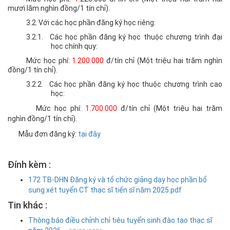
I
mươi lăm nghìn
đồng/1 tín chỉ).
+ Tin
3.2.
Với các học phần đăng ký học riêng:
tuyển
3.2.1.
Các học phần đăng ký học thuộc chương trình đại
sinh
học chính quy:
DSCK
Mức học phí:
1.200.000
đ/tín chỉ (Một triệu hai
trăm nghìn
II
đồng/1 tín chỉ).
Đào
3.2.2.
Các học phần đăng ký học thuộc chương trình cao
học:
tạo
liên
Mức học phí:
1.700.000
đ/tín chỉ (Một triệu hai
trăm
tục
nghìn
đồng/1 tín chỉ).
Mẫu đơn đăng ký:
tại đây
Tin
tức
Đính kèm :
Giới
thiệu
172 TB-DHN Đăng ký và tổ chức giảng dạy học phần bổ
sung xét tuyển CT thạc sĩ tiến sĩ năm 2025.pdf
Tin khác :
Thông báo điều chỉnh chỉ tiêu tuyển sinh đào tạo thạc sĩ